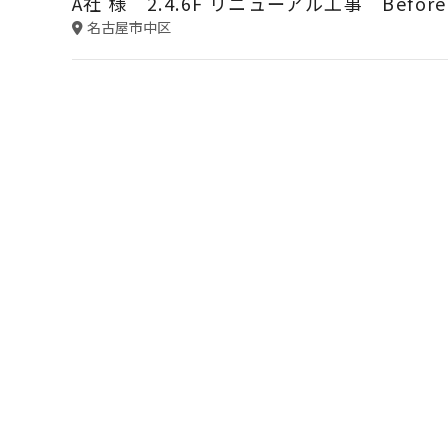
A社 様 2.4.6F リニューアル工事 Before
名古屋市中区